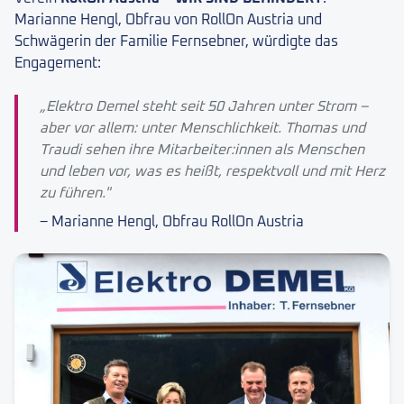
Marianne Hengl, Obfrau von RollOn Austria und
Schwägerin der Familie Fernsebner, würdigte das
Engagement:
„Elektro Demel steht seit 50 Jahren unter Strom –
aber vor allem: unter Menschlichkeit. Thomas und
Traudi sehen ihre Mitarbeiter:innen als Menschen
und leben vor, was es heißt, respektvoll und mit Herz
zu führen."
– Marianne Hengl, Obfrau RollOn Austria